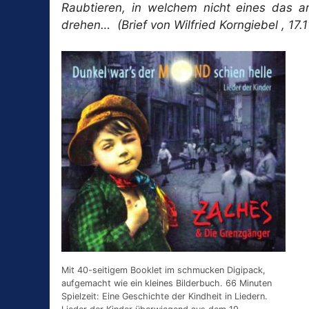
Raubtieren, in welchem nicht eines das an
drehen… (Brief von Wilfried Korngiebel , 17.1
Mit 40-seitigem Booklet im schmucken Digipack,
aufgemacht wie ein kleines Bilderbuch. 66 Minuten
Spielzeit: Eine Geschichte der Kindheit in Liedern.