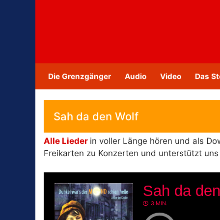
Zum
Inhalt
springen
Die Grenzgänger
Audio
Video
Das St
Sah da den Wolf
Alle Lieder
in voller Länge hören und als D
Freikarten zu Konzerten und unterstützt un
Sah da den
3 MIN.