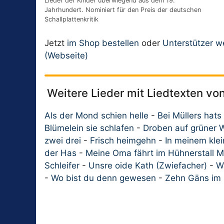
Lieder der Kinder überwiegend aus dem 19.
Jahrhundert. Nominiert für den Preis der deutschen
Schallplattenkritik
Jetzt
im Shop bestellen
oder
Unterstützer 
(Webseite)
Weitere Lieder mit Liedtexten v
Als der Mond schien helle
-
Bei Müllers hats
Blümelein sie schlafen
-
Droben auf grüner 
zwei drei
-
Frisch heimgehn
-
In meinem klei
der Has
-
Meine Oma fährt im Hühnerstall M
Schleifer
-
Unsre oide Kath (Zwiefacher)
-
W
-
Wo bist du denn gewesen
-
Zehn Gäns im 