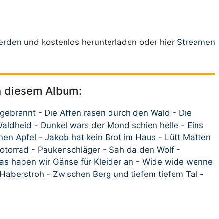
werden
und kostenlos herunterladen oder hier
Streamen
on diesem Album:
 gebrannt
-
Die Affen rasen durch den Wald
-
Die
Waldheid
-
Dunkel wars der Mond schien helle
-
Eins
nen Apfel
-
Jakob hat kein Brot im Haus
-
Lütt Matten
otorrad
-
Paukenschläger
-
Sah da den Wolf
-
as haben wir Gänse für Kleider an
-
Wide wide wenne
Haberstroh
-
Zwischen Berg und tiefem tiefem Tal
-