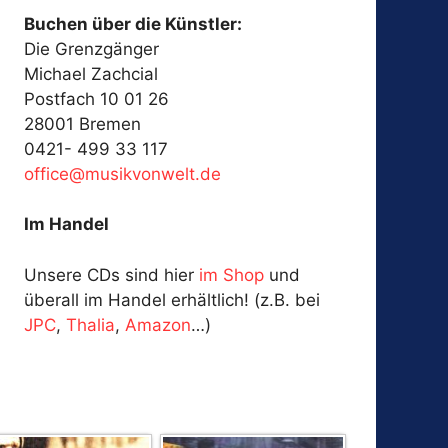
Buchen über die Künstler:
Die Grenzgänger
Michael Zachcial
Postfach 10 01 26
28001 Bremen
0421- 499 33 117
fo
@ecif
kisum
ewnov
ed.tl
Im Handel
Unsere CDs sind hier
im Shop
und
überall im Handel erhältlich! (z.B. bei
JPC
,
Thalia
,
Amazon
…)