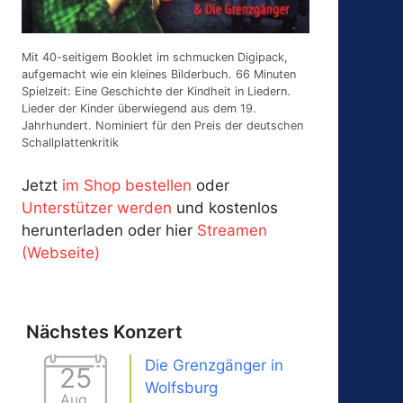
Mit 40-seitigem Booklet im schmucken Digipack,
aufgemacht wie ein kleines Bilderbuch. 66 Minuten
Spielzeit: Eine Geschichte der Kindheit in Liedern.
Lieder der Kinder überwiegend aus dem 19.
Jahrhundert. Nominiert für den Preis der deutschen
Schallplattenkritik
Jetzt
im Shop bestellen
oder
Unterstützer werden
und kostenlos
herunterladen oder hier
Streamen
(Webseite)
Nächstes Konzert
Die Grenzgänger in
25
Wolfsburg
Aug.