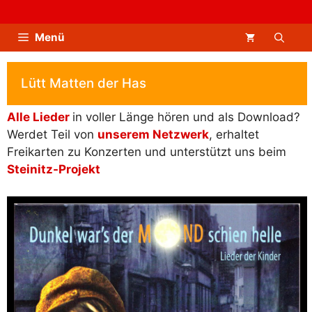
Zum
Inhalt
Menü
springen
Lütt Matten der Has
Alle Lieder
in voller Länge hören und als Download?
Werdet Teil von
unserem Netzwerk
, erhaltet
Freikarten zu Konzerten und unterstützt uns beim
Steinitz-Projekt