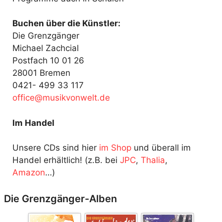
Buchen über die Künstler:
Die Grenzgänger
Michael Zachcial
Postfach 10 01 26
28001 Bremen
0421- 499 33 117
fo
@ecif
kisum
ewnov
ed.tl
Im Handel
Unsere CDs sind hier
im Shop
und überall im
Handel erhältlich! (z.B. bei
JPC
,
Thalia
,
Amazon
…)
Die Grenzgänger-Alben