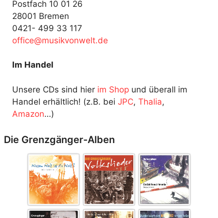
Postfach 10 01 26
28001 Bremen
0421- 499 33 117
fo
@ecif
kisum
ewnov
ed.tl
Im Handel
Unsere CDs sind hier
im Shop
und überall im
Handel erhältlich! (z.B. bei
JPC
,
Thalia
,
Amazon
…)
Die Grenzgänger-Alben