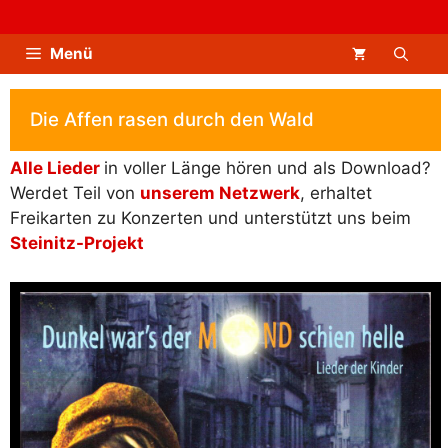
Zum
Inhalt
Menü
springen
Die Affen rasen durch den Wald
Alle Lieder
in voller Länge hören und als Download?
Werdet Teil von
unserem Netzwerk
, erhaltet
Freikarten zu Konzerten und unterstützt uns beim
Steinitz-Projekt