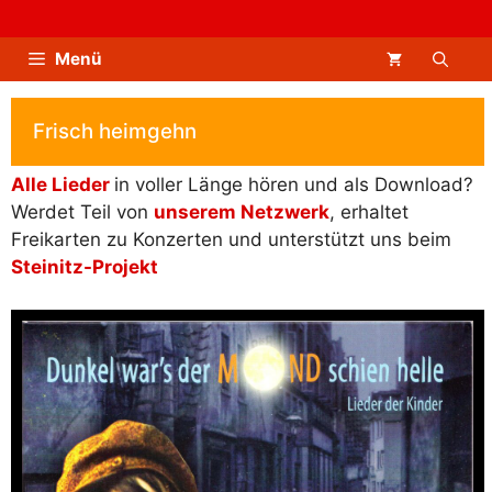
Zum
Inhalt
Menü
springen
Frisch heimgehn
Alle Lieder
in voller Länge hören und als Download?
Werdet Teil von
unserem Netzwerk
, erhaltet
Freikarten zu Konzerten und unterstützt uns beim
Steinitz-Projekt