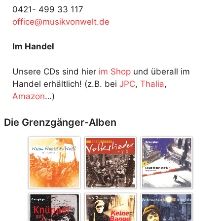
0421- 499 33 117
fo
@ecif
kisum
ewnov
ed.tl
Im Handel
Unsere CDs sind hier
im Shop
und überall im
Handel erhältlich! (z.B. bei
JPC
,
Thalia
,
Amazon
…)
Die Grenzgänger-Alben