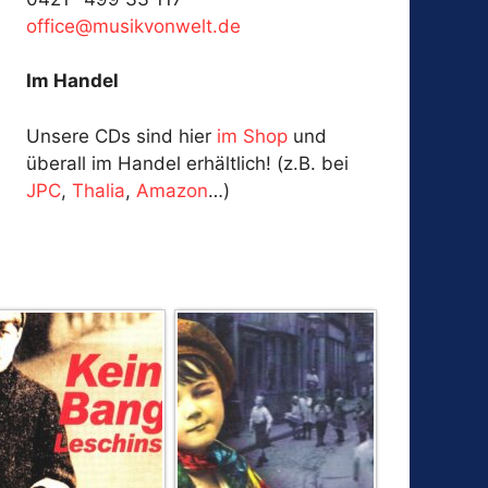
fo
@ecif
kisum
ewnov
ed.tl
Im Handel
Unsere CDs sind hier
im Shop
und
überall im Handel erhältlich! (z.B. bei
JPC
,
Thalia
,
Amazon
…)