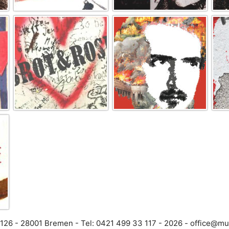
 126 - 28001 Bremen - Tel: 0421 499 33 117 -
- 2026
fo
@ecif
ki