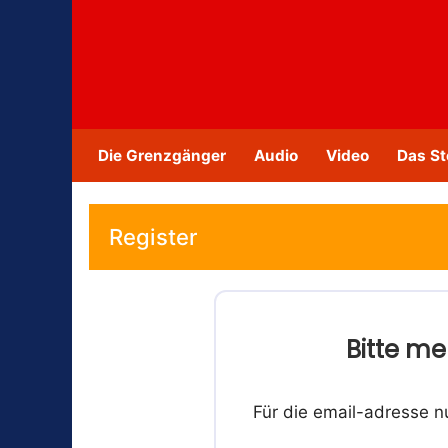
Zum
Inhalt
springen
Die Grenzgänger
Audio
Video
Das St
Register
Bitte me
Für die email-adresse n