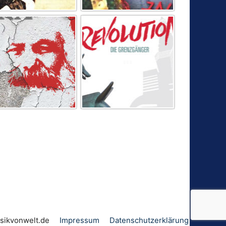
sum
ewnov
ed.tl
Impressum
Datenschutz­erklärung