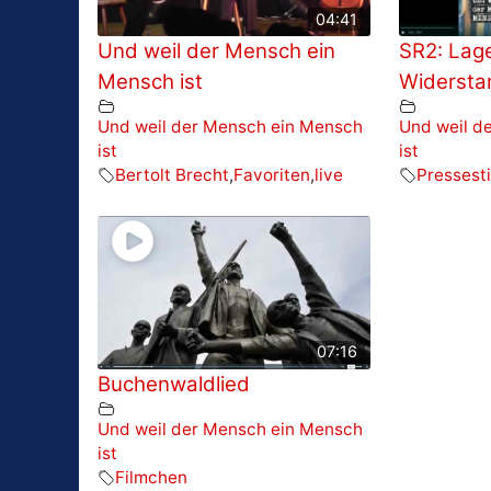
04:41
Und weil der Mensch ein
SR2: Lage
Mensch ist
Widersta
Und weil der Mensch ein Mensch
Und weil d
ist
ist
Bertolt Brecht
,
Favoriten
,
live
Presses
07:16
Buchenwaldlied
Und weil der Mensch ein Mensch
ist
Filmchen