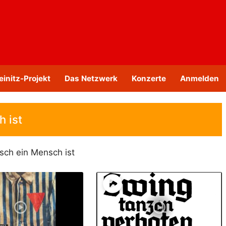
einitz-Projekt
Das Netzwerk
Konzerte
Anmelden
 ist
sch ein Mensch ist