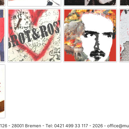
 126 - 28001 Bremen - Tel: 0421 499 33 117 -
- 2026
fo
@ecif
ki