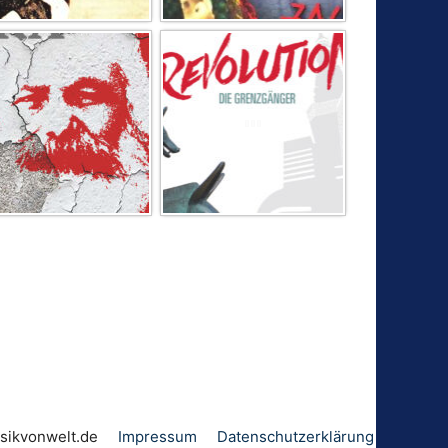
sum
ewnov
ed.tl
Impressum
Datenschutz­erklärung