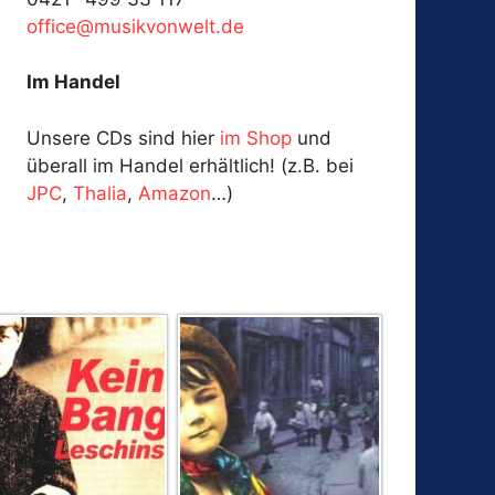
fo
@ecif
kisum
ewnov
ed.tl
Im Handel
Unsere CDs sind hier
im Shop
und
überall im Handel erhältlich! (z.B. bei
JPC
,
Thalia
,
Amazon
…)