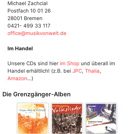
Michael Zachcial
Postfach 10 01 26
28001 Bremen
0421- 499 33 117
fo
@ecif
kisum
ewnov
ed.tl
Im Handel
Unsere CDs sind hier
im Shop
und überall im
Handel erhältlich! (z.B. bei
JPC
,
Thalia
,
Amazon
…)
Die Grenzgänger-Alben