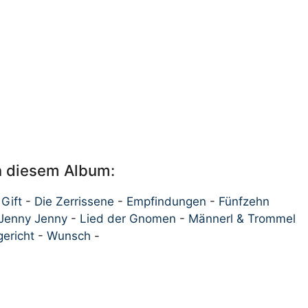
on diesem Album:
Gift
-
Die Zerrissene
-
Empfindungen
-
Fünfzehn
Jenny Jenny
-
Lied der Gnomen
-
Männerl & Trommel
gericht
-
Wunsch
-