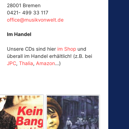
28001 Bremen
0421- 499 33 117
fo
@ecif
kisum
ewnov
ed.tl
Im Handel
Unsere CDs sind hier
im Shop
und
überall im Handel erhältlich! (z.B. bei
JPC
,
Thalia
,
Amazon
…)