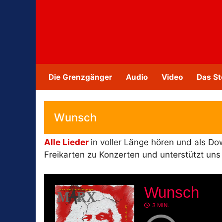
Zum
Inhalt
springen
Die Grenzgänger
Audio
Video
Das St
Wunsch
Alle Lieder
in voller Länge hören und als D
Freikarten zu Konzerten und unterstützt un
Wunsch
3 MIN.