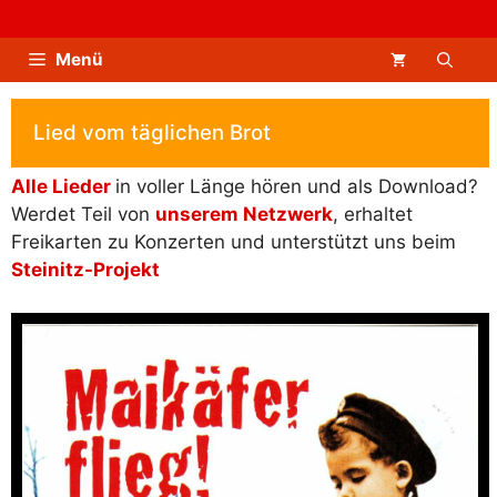
Zum
Inhalt
Menü
springen
Lied vom täglichen Brot
Alle Lieder
in voller Länge hören und als Download?
Werdet Teil von
unserem Netzwerk
, erhaltet
Freikarten zu Konzerten und unterstützt uns beim
Steinitz-Projekt