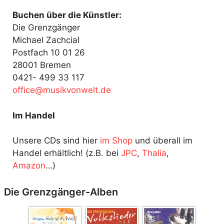
Buchen über die Künstler:
Die Grenzgänger
Michael Zachcial
Postfach 10 01 26
28001 Bremen
0421- 499 33 117
fo
@ecif
kisum
ewnov
ed.tl
Im Handel
Unsere CDs sind hier
im Shop
und überall im
Handel erhältlich! (z.B. bei
JPC
,
Thalia
,
Amazon
…)
Die Grenzgänger-Alben