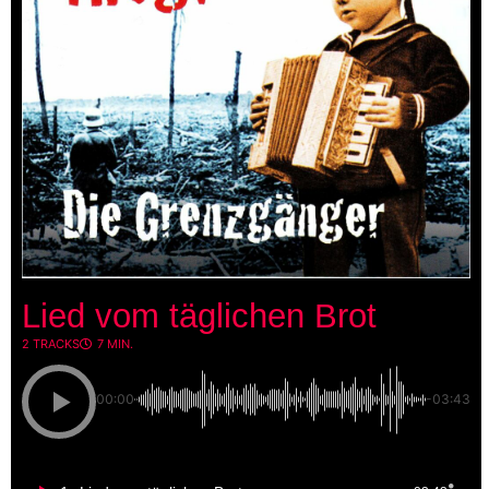
Lied vom täglichen Brot
2 TRACKS
7 MIN.
00:00
-03:43