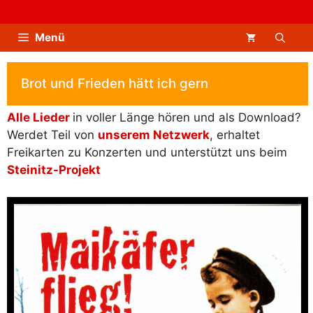
Zum
Inhalt
Menü
springen
Brot und Frieden hätt ich gern
Alle Lieder
in voller Länge hören und als Download?
Werdet Teil von
unserem Netzwerk
, erhaltet
Freikarten zu Konzerten und unterstützt uns beim
Steinitz-Projekt