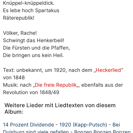
Knüppel-knüppeldick.
Es lebe hoch Spartakus
Räterepublik!
Völker, Rache!
Schwingt das Henkerbeil!
Die Fürsten und die Pfaffen,
Die bringen uns kein Heil.
Text: unbekannt, um 1920, nach dem „
Heckerlied
“
von 1848
Musik: nach „
Die freie Republik
„, ebenfalls aus der
Revolution von 1848/49
Weitere Lieder mit Liedtexten von diesem
Album:
14 Prozent Dividende
-
1920 (Kapp-Putsch)
-
Bei
Duisburg sind viele gefallen
-
Bonzen Bonzen Bonzen