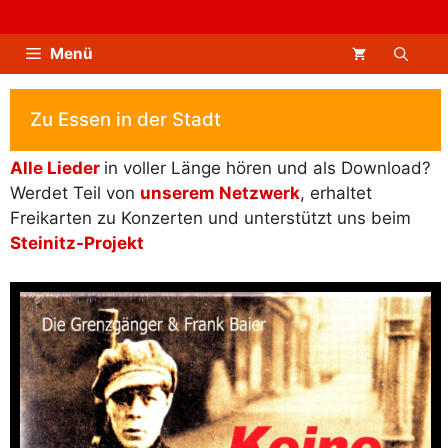
Zum
Inhalt
Menü
springen
Zu Essen in der Stadt
Alle Lieder
in voller Länge hören und als Download?
Werdet Teil von
unserem Netzwerk
, erhaltet
Freikarten zu Konzerten und unterstützt uns beim
Steinitz-Projekt