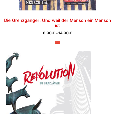
der
Produktseite
gewählt
werden
Die Grenzgänger: Und weil der Mensch ein Mensch
ist
Preisspanne:
6,90
€
–
14,90
€
6,90 €
bis
14,90 €