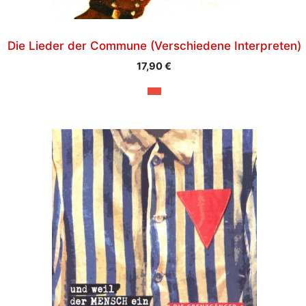
Die Lieder der Commune (Verschiedene Interpreten)
17,90
€
Dieses
Produkt
weist
mehrere
Varianten
auf.
Die
Optionen
können
auf