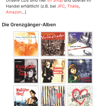
Unsere CDs sind hier
im Shop
und überall im
Handel erhältlich! (z.B. bei
JPC
,
Thalia
,
Amazon
…)
Die Grenzgänger-Alben