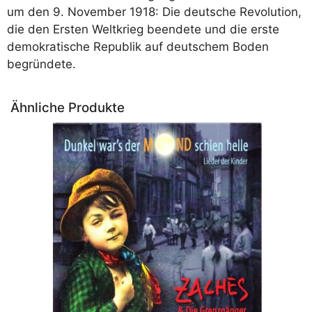
um den 9. November 1918: Die deutsche Revolution,
die den Ersten Weltkrieg beendete und die erste
demokratische Republik auf deutschem Boden
begründete.
Ähnliche Produkte
Dieses
Produkt
weist
mehrere
Varianten
auf.
Die
Optionen
können
auf
der