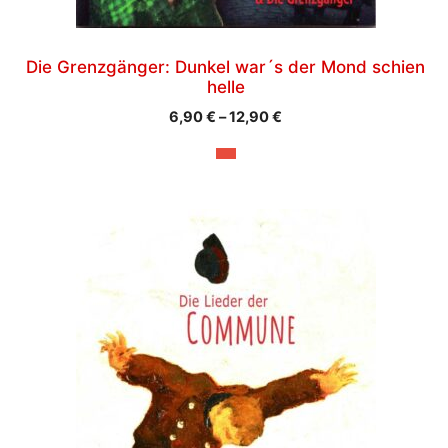
Produktseite
gewählt
werden
Die Grenzgänger: Dunkel war´s der Mond schien
helle
Preisspanne:
6,90
€
–
12,90
€
6,90 €
bis
12,90 €