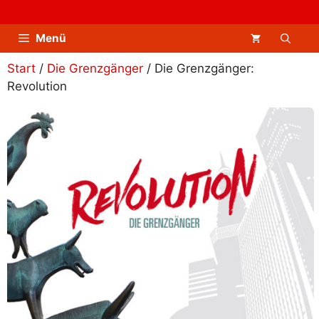
Zum
Inhalt
Menü
springen
Start
/
Die Grenzgänger
/ Die Grenzgänger:
Revolution