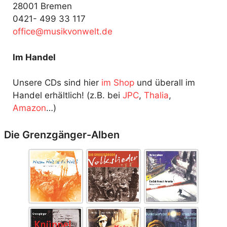
28001 Bremen
0421- 499 33 117
fo
@ecif
kisum
ewnov
ed.tl
Im Handel
Unsere CDs sind hier
im Shop
und überall im
Handel erhältlich! (z.B. bei
JPC
,
Thalia
,
Amazon
…)
Die Grenzgänger-Alben