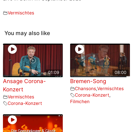
Vermischtes
You may also like
01:09
08:00
Ansage Corona-
Bremen-Song
Chansons
,
Vermischtes
Konzert
Corona-Konzert
,
Vermischtes
Filmchen
Corona-Konzert