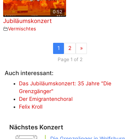
0:52
Jubiläumskonzert
Vermischtes
1
2
»
Page 1 of 2
Auch interessant:
Das Jubiläumskonzert: 35 Jahre "Die
Grenzgänger"
Der Emigrantenchoral
Felix Kroll
Nächstes Konzert
Die Grenzgänger in Wolfsburg