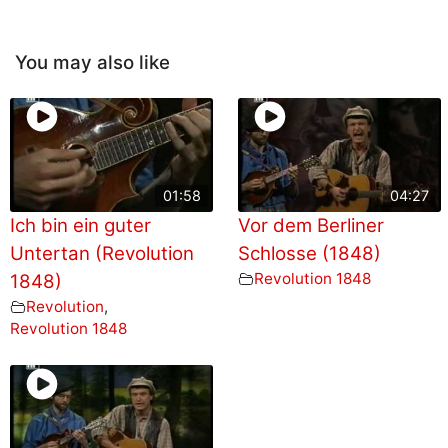
You may also like
01:58
04:27
Ich bin ein guter
Vor dem Berliner
Untertan (Revolution
Schlosse (1848)
Revolution 1848
1848)
Revolution
,
Revolution 1848