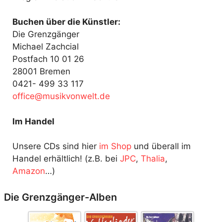
Buchen über die Künstler:
Die Grenzgänger
Michael Zachcial
Postfach 10 01 26
28001 Bremen
0421- 499 33 117
fo
@ecif
kisum
ewnov
ed.tl
Im Handel
Unsere CDs sind hier
im Shop
und überall im
Handel erhältlich! (z.B. bei
JPC
,
Thalia
,
Amazon
…)
Die Grenzgänger-Alben