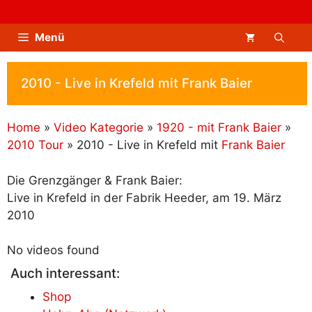
Zum
Inhalt
Menü
springen
2010 - Live in Krefeld mit Frank Baier
Home
»
Video Kategorie
»
1920 - mit Frank Baier
»
2010 Tour
»
2010 - Live in Krefeld mit
Frank Baier
Die Grenzgänger & Frank Baier:
Live in Krefeld in der Fabrik Heeder, am 19. März
2010
No videos found
Auch interessant:
Shop