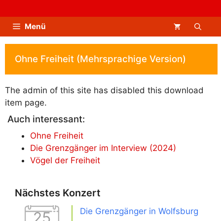
Zum
Inhalt
Menü
springen
Ohne Freiheit (Mehrsprachige Version)
The admin of this site has disabled this download
item page.
Auch interessant:
Ohne Freiheit
Die Grenzgänger im Interview (2024)
Vögel der Freiheit
Nächstes Konzert
Die Grenzgänger in Wolfsburg
25