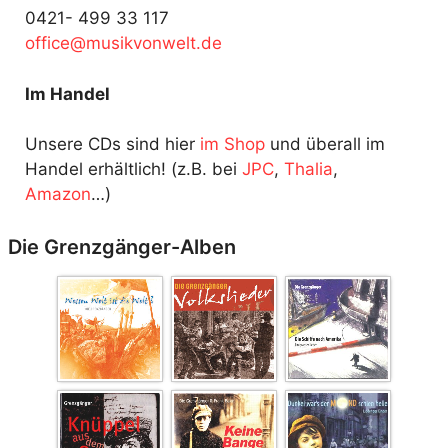
0421- 499 33 117
fo
@ecif
kisum
ewnov
ed.tl
Im Handel
Unsere CDs sind hier
im Shop
und überall im
Handel erhältlich! (z.B. bei
JPC
,
Thalia
,
Amazon
…)
Die Grenzgänger-Alben