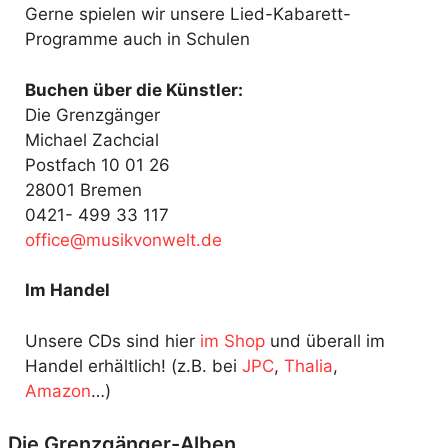
Gerne spielen wir unsere Lied-Kabarett-
Programme auch in Schulen
Buchen über die Künstler:
Die Grenzgänger
Michael Zachcial
Postfach 10 01 26
28001 Bremen
0421- 499 33 117
fo
@ecif
kisum
ewnov
ed.tl
Im Handel
Unsere CDs sind hier
im Shop
und überall im
Handel erhältlich! (z.B. bei
JPC
,
Thalia
,
Amazon
…)
Die Grenzgänger-Alben