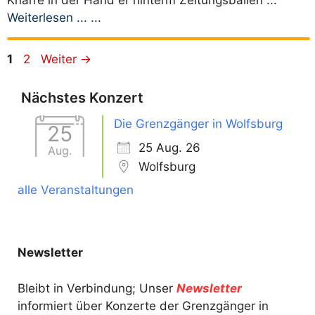
Knarre in der Hand er hinterm Zeitungsballen ...
Weiterlesen ...
...
Seite
Seite
1
2
Weiter
→
Nächstes Konzert
Die Grenzgänger in Wolfsburg
25
25 Aug. 26
Aug.
Wolfsburg
alle Veranstaltungen
Newsletter
Bleibt in Verbindung; Unser
Newsletter
informiert über Konzerte der Grenzgänger in