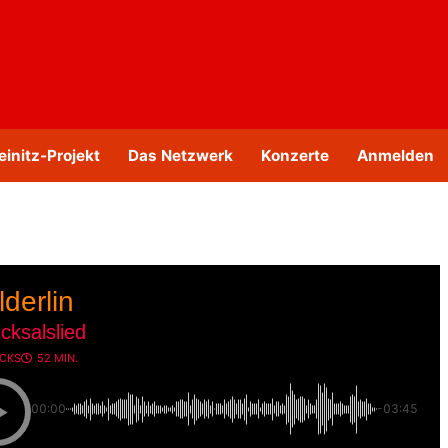
einitz-Projekt
Das Netzwerk
Konzerte
Anmelden
derlin
cksalslied
ACKS
52 MIN.
00:00
-03:45