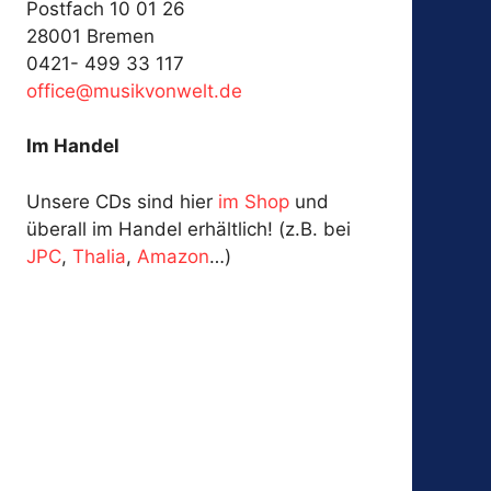
Postfach 10 01 26
28001 Bremen
0421- 499 33 117
fo
@ecif
kisum
ewnov
ed.tl
Im Handel
Unsere CDs sind hier
im Shop
und
überall im Handel erhältlich! (z.B. bei
JPC
,
Thalia
,
Amazon
…)