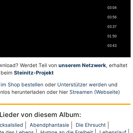
03:04
03:56
03:37
01:50
03:43
ownload? Werdet Teil von
unserem Netzwerk
, erhaltet
s beim
Steinitz-Projekt
t
im Shop bestellen
oder
Unterstützer werden
und
nlos herunterladen oder hier
Streamen (Webseite)
 Lieder von diesem Album:
cksalslied
Abendphantasie
Die Ehrsucht
te des Lebens
Hymne an die Freiheit
Lebenslauf