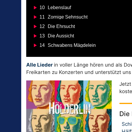
10
Lebenslauf
11
Zornige Sehnsucht
12
Die Ehrsucht
13
Die Aussicht
14
Schwabens Mägdelein
Alle Lieder
in voller Länge hören und als D
Freikarten zu Konzerten und unterstützt un
Jetz
koste
Die
Schi
Hälf