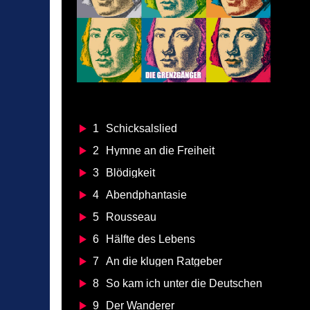
1
Schicksalslied
2
Hymne an die Freiheit
3
Blödigkeit
4
Abendphantasie
5
Rousseau
6
Hälfte des Lebens
7
An die klugen Ratgeber
8
So kam ich unter die Deutschen
9
Der Wanderer