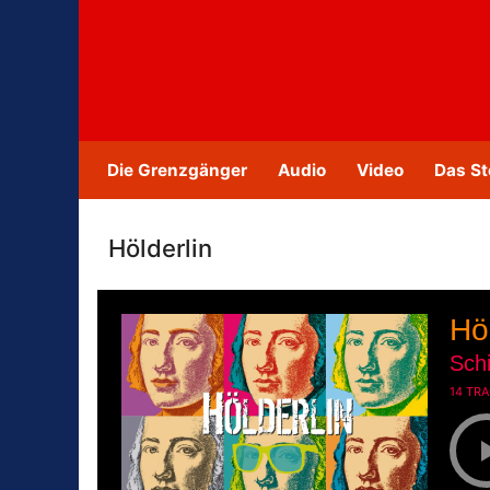
Zum
Inhalt
springen
Die Grenzgänger
Audio
Video
Das St
Hölderlin
Höl
Schi
14 TR