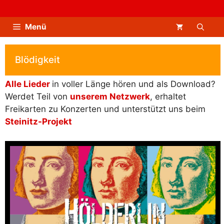
Zum
Inhalt
Menü
springen
Blödigkeit
Alle Lieder
in voller Länge hören und als Download?
Werdet Teil von
unserem Netzwerk
, erhaltet
Freikarten zu Konzerten und unterstützt uns beim
Steinitz-Projekt