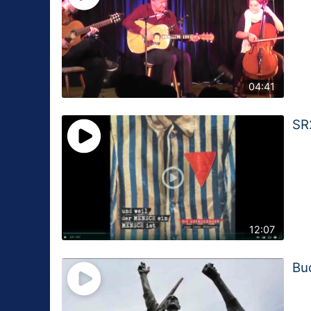
04:41
SR
12:07
Bu