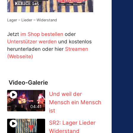
Lager – Lieder – Widerstand
Jetzt
im Shop bestellen
oder
Unterstützer werden
und kostenlos
herunterladen oder hier
Streamen
(Webseite)
Video-Galerie
Und weil der
Mensch ein Mensch
04:41
ist
SR2: Lager Lieder
Widerstand