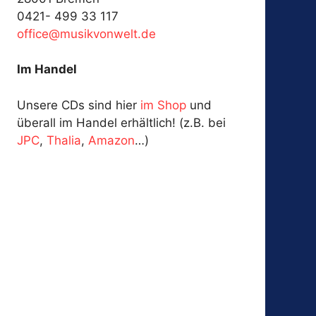
0421- 499 33 117
fo
@ecif
kisum
ewnov
ed.tl
Im Handel
Unsere CDs sind hier
im Shop
und
überall im Handel erhältlich! (z.B. bei
JPC
,
Thalia
,
Amazon
…)