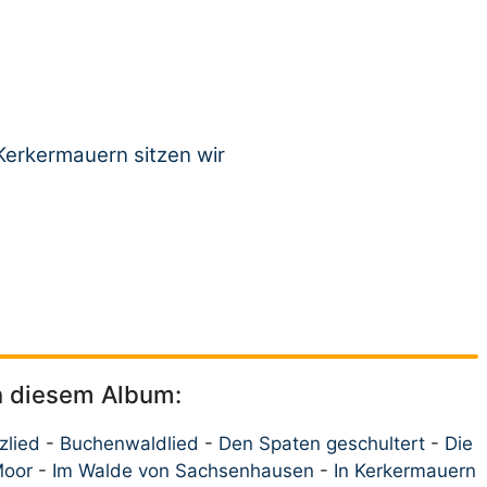
 Kerkermauern sitzen wir
on diesem Album:
zlied
-
Buchenwaldlied
-
Den Spaten geschultert
-
Die
Moor
-
Im Walde von Sachsenhausen
-
In Kerkermauern