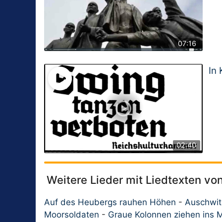
07:16
In
02:40
Weitere Lieder mit Liedtexten v
Auf des Heubergs rauhen Höhen
-
Auschwit
Moorsoldaten
-
Graue Kolonnen ziehen ins 