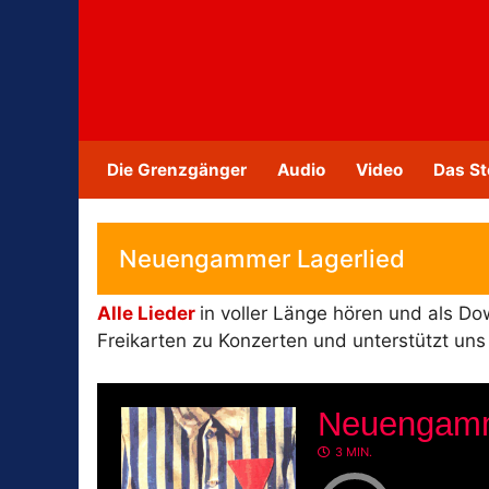
Zum
Inhalt
springen
Die Grenzgänger
Audio
Video
Das St
Neuengammer Lagerlied
Alle Lieder
in voller Länge hören und als D
Freikarten zu Konzerten und unterstützt un
Neuengamm
3 MIN.