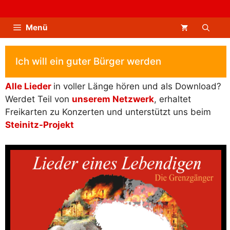
Zum
Inhalt
Menü
springen
Ich will ein guter Bürger werden
Alle Lieder
in voller Länge hören und als Download?
Werdet Teil von
unserem Netzwerk
, erhaltet
Freikarten zu Konzerten und unterstützt uns beim
Steinitz-Projekt