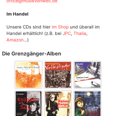
fo
@ecif
kisum
ewnov
ed.tl
Im Handel
Unsere CDs sind hier
im Shop
und überall im
Handel erhältlich! (z.B. bei
JPC
,
Thalia
,
Amazon
…)
Die Grenzgänger-Alben