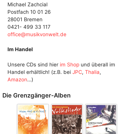
Michael Zachcial
Postfach 10 01 26
28001 Bremen
0421- 499 33 117
fo
@ecif
kisum
ewnov
ed.tl
Im Handel
Unsere CDs sind hier
im Shop
und überall im
Handel erhältlich! (z.B. bei
JPC
,
Thalia
,
Amazon
…)
Die Grenzgänger-Alben