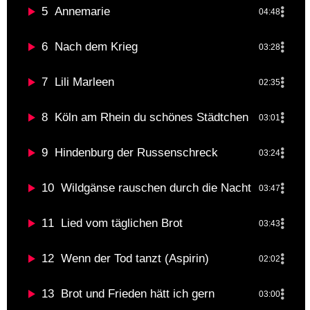
5
Annemarie
04:48
6
Nach dem Krieg
03:28
7
Lili Marleen
02:35
8
Köln am Rhein du schönes Städtchen
03:01
9
Hindenburg der Russenschreck
03:24
10
Wildgänse rauschen durch die Nacht
03:47
11
Lied vom täglichen Brot
03:43
12
Wenn der Tod tanzt (Aspirin)
02:02
13
Brot und Frieden hätt ich gern
03:00