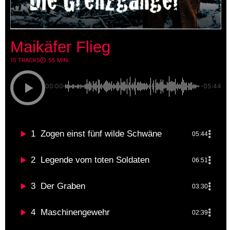
Maikäfer Flieg
15 TRACKS
55 MIN.
00:00
-05:44
1
Zogen einst fünf wilde Schwäne
05:44
2
Legende vom toten Soldaten
06:51
3
Der Graben
03:30
4
Maschinengewehr
02:39