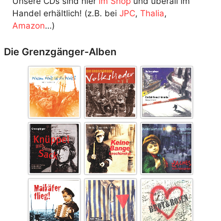
Unsere CDs sind hier
im Shop
und überall im
Handel erhältlich! (z.B. bei
JPC
,
Thalia
,
Amazon
…)
Die Grenzgänger-Alben