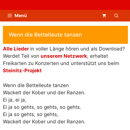
Zum
Inhalt
Menü
springen
Wenn die Bettelleute tanzen
Alle Lieder
in voller Länge hören und als Download?
Werdet Teil von
unserem Netzwerk
, erhaltet
Freikarten zu Konzerten und unterstützt uns beim
Steinitz-Projekt
Wenn die Bettelleute tanzen
Wackelt der Kober und der Ranzen.
Ei ja, ei ja,
Ei ja so gehts, so gehts, so gehts.
Ei ja so gehts, so gehts,
Wackelt der Kober und der Ranzen.