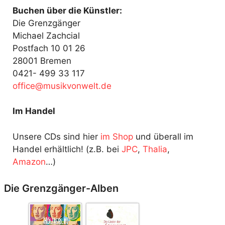
Buchen über die Künstler:
Die Grenzgänger
Michael Zachcial
Postfach 10 01 26
28001 Bremen
0421- 499 33 117
fo
@ecif
kisum
ewnov
ed.tl
Im Handel
Unsere CDs sind hier
im Shop
und überall im
Handel erhältlich! (z.B. bei
JPC
,
Thalia
,
Amazon
…)
Die Grenzgänger-Alben