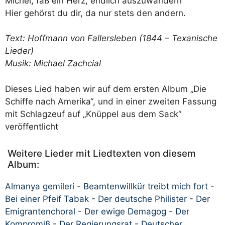
Michel, faß ein Herz, endlich auszuwandern
Hier gehörst du dir, da nur stets den andern.
Text: Hoffmann von Fallersleben (1844 – Texanische
Lieder)
Musik: Michael Zachcial
Dieses Lied haben wir auf dem ersten Album „Die
Schiffe nach Amerika“, und in einer zweiten Fassung
mit Schlagzeuf auf „Knüppel aus dem Sack“
veröffentlicht
Weitere Lieder mit Liedtexten von diesem
Album:
Almanya gemileri
-
Beamtenwillkür treibt mich fort
-
Bei einer Pfeif Tabak
-
Der deutsche Philister
-
Der
Emigrantenchoral
-
Der ewige Demagog
-
Der
Kompromiß
-
Der Regierungsrat
-
Deutscher