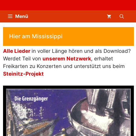
Zum
Inhalt
Menü
springen
Hier am Mississippi
Alle Lieder
in voller Länge hören und als Download?
Werdet Teil von
unserem Netzwerk
, erhaltet
Freikarten zu Konzerten und unterstützt uns beim
Steinitz-Projekt